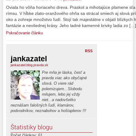
Oviala ho vôňa horiaceho dreva. Praskot a mihotajúce plamene sťa 
rímsu. V hĺbke zlato-oranžového ohňa sa strácal smiech aj slová pr
oko a zohreje množstvo ľudí. Stojí tak majestátne v objatí blízkyc
fantázie a nevšednej krásy. Jeho ladné kamenné krivky ladia zo […]
Pokračovanie článku
RSS
jankazatel
jankazatel.blog.pravda.sk
Pre mňa je láska, česť a
pravda viac ako obyčajné
slová. O viere rád
polemizujem...Slobodu
milujem, lebo jej vždy
niet...a nadovšetko
neznášam falošných ľudí, klamárov,
podvodníkov, neznabohov a hoštaplerov !!!
Štatistiky blogu
Počet článkov: 61