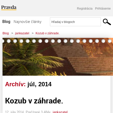
Registrácia
Prihlásenie
Blog
Najnovšie články
Najčítanejšie články
Blog
>
jankazatel
>
Kozub v záhrade.
Najkomentovanejšie články
Zoznam blogov
Komerčné blogy
Archív:
júl, 2014
Kozub v záhrade.
12. júla 2014, Prečítané 3 484x,
jankazatel