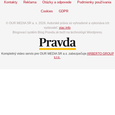
Kontakty
Reklama
Otázky a odpovede
Podmienky používania
Cookies
GDPR
© OUR MEDIA SR a. s. 2026. Autorské práva sú vyhradené a vykonáva ich
vydavateľ,
viac info
.
Blogovací systém Blog.Pravda.sk beží na technológií Wordpress.
Kompletný video servis pre OUR MEDIA SR a.s. zabezpečuje
ARBERTO GROUP
s.r.o.
.