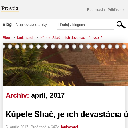
Registrácia
Prihlásenie
Blog
Najnovšie články
Najčítanejšie články
Blog
>
jankazatel
>
Kúpele Sliač, je ich devastácia úmysel ? !
Najkomentovanejšie články
Zoznam blogov
Komerčné blogy
Archív:
apríl, 2017
Kúpele Sliač, je ich devastácia 
5. apríla 2017, Prečítané 4 647x,
jankazatel