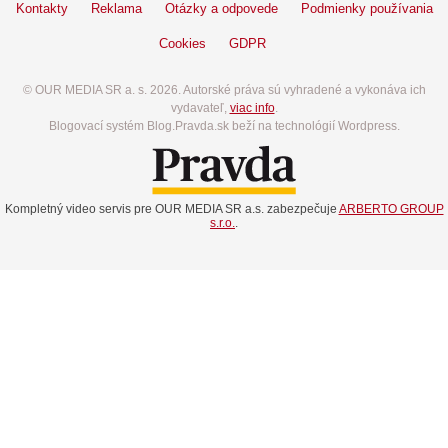
Kontakty
Reklama
Otázky a odpovede
Podmienky používania
Cookies
GDPR
© OUR MEDIA SR a. s. 2026. Autorské práva sú vyhradené a vykonáva ich
vydavateľ,
viac info
.
Blogovací systém Blog.Pravda.sk beží na technológií Wordpress.
Kompletný video servis pre OUR MEDIA SR a.s. zabezpečuje
ARBERTO GROUP
s.r.o.
.