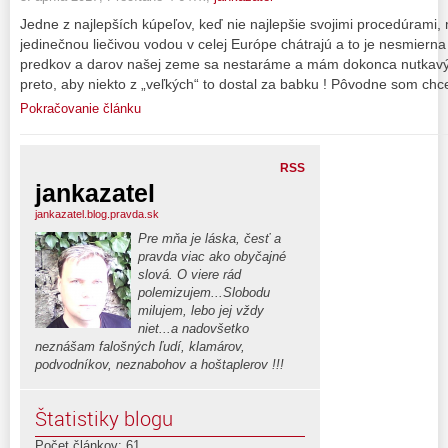
Jedne z najlepších kúpeľov, keď nie najlepšie svojimi procedúrami
jedinečnou liečivou vodou v celej Európe chátrajú a to je nesmierna
predkov a darov našej zeme sa nestaráme a mám dokonca nutkavý 
preto, aby niekto z „veľkých“ to dostal za babku ! Pôvodne som chc
Pokračovanie článku
RSS
jankazatel
jankazatel.blog.pravda.sk
Pre mňa je láska, česť a
pravda viac ako obyčajné
slová. O viere rád
polemizujem...Slobodu
milujem, lebo jej vždy
niet...a nadovšetko
neznášam falošných ľudí, klamárov,
podvodníkov, neznabohov a hoštaplerov !!!
Štatistiky blogu
Počet článkov: 61