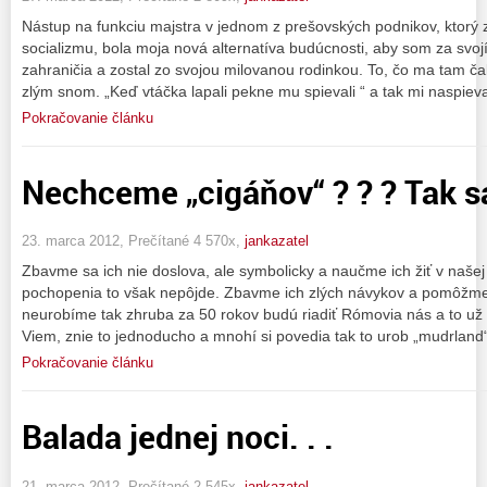
Nástup na funkciu majstra v jednom z prešovských podnikov, ktorý z
socializmu, bola moja nová alternatíva budúcnosti, aby som za svo
zahraničia a zostal zo svojou milovanou rodinkou. To, čo ma tam ča
zlým snom. „Keď vtáčka lapali pekne mu spievali “ a tak mi naspieva
Pokračovanie článku
Nechceme „cigáňov“ ? ? ? Tak sa
23. marca 2012, Prečítané 4 570x,
jankazatel
Zbavme sa ich nie doslova, ale symbolicky a naučme ich žiť v našej
pochopenia to však nepôjde. Zbavme ich zlých návykov a pomôžme 
neurobíme tak zhruba za 50 rokov budú riadiť Rómovia nás a to u
Viem, znie to jednoducho a mnohí si povedia tak to urob „mudrland“
Pokračovanie článku
Balada jednej noci. . .
21. marca 2012, Prečítané 2 545x,
jankazatel