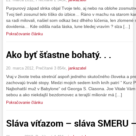
Purpurový západ slnka objal Tvoje telo, aj nebo na oblohe zosmutne
Tvoj tieň zosunul telo tíško do izbice… Ráno v machu na starom ka
sa radi milovali, našiel som odkaz bez dlhého lúčenia, len zlomené
dovidenia… Kde odišla naša láska, lune bledej vravím ? slza […]
Pokračovanie článku
Ako byť šťastne bohatý. . .
20. marca 2012, Prečítané 3 854x,
jankazatel
Vraj v živote treba stretnúť aspoň jedného skutočného človeka a pr
zachovajú trvalé stopy. Medzi mojich sedem kníh kníh patrí “ Kurz Pr
Najbohatší muž v Babylone“ od Georga S. Clasona. Joe Vitale Vá
sebou a ako niekdajší bezdomovec a terajší milionár má […]
Pokračovanie článku
Sláva víťazom – sláva SMERU –