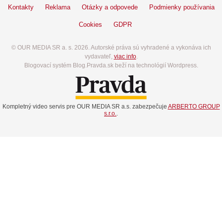
Kontakty
Reklama
Otázky a odpovede
Podmienky používania
Cookies
GDPR
© OUR MEDIA SR a. s. 2026. Autorské práva sú vyhradené a vykonáva ich
vydavateľ,
viac info
.
Blogovací systém Blog.Pravda.sk beží na technológií Wordpress.
Kompletný video servis pre OUR MEDIA SR a.s. zabezpečuje
ARBERTO GROUP
s.r.o.
.