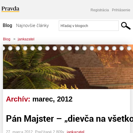
Registrácia
Prihlásenie
Blog
Najnovšie články
Najčítanejšie články
Blog
>
jankazatel
Najkomentovanejšie články
Zoznam blogov
Komerčné blogy
Archív:
marec, 2012
Pán Majster – „dievča na všetko
27. marca 2012, Prečítané 2 809x,
jankazatel