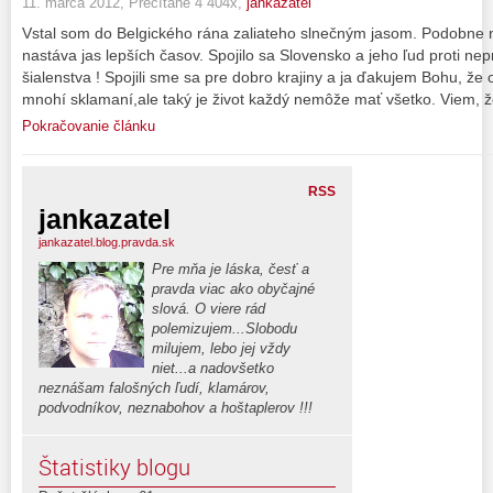
11. marca 2012, Prečítané 4 404x,
jankazatel
Vstal som do Belgického rána zaliateho slnečným jasom. Podobne
nastáva jas lepších časov. Spojilo sa Slovensko a jeho ľud proti ne
šialenstva ! Spojili sme sa pre dobro krajiny a ja ďakujem Bohu, že 
mnohí sklamaní,ale taký je život každý nemôže mať všetko. Viem, ž
Pokračovanie článku
RSS
jankazatel
jankazatel.blog.pravda.sk
Pre mňa je láska, česť a
pravda viac ako obyčajné
slová. O viere rád
polemizujem...Slobodu
milujem, lebo jej vždy
niet...a nadovšetko
neznášam falošných ľudí, klamárov,
podvodníkov, neznabohov a hoštaplerov !!!
Štatistiky blogu